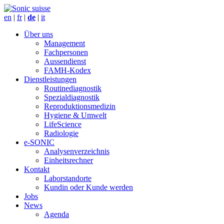
en
|
fr
|
de
|
it
Über uns
Management
Fachpersonen
Aussendienst
FAMH-Kodex
Dienstleistungen
Routinediagnostik
Spezialdiagnostik
Reproduktionsmedizin
Hygiene & Umwelt
LifeScience
Radiologie
e-SONIC
Analysenverzeichnis
Einheitsrechner
Kontakt
Laborstandorte
Kundin oder Kunde werden
Jobs
News
Agenda