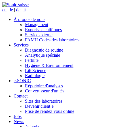
en
|
fr
|
de
|
it
À propos de nous
Management
Experts scientifiques
Service externe
FAMH Codes des laboratoires
Services
Diagnostic de routine
Analytique spéciale
Fertilité
Hygiène & Environnement
LifeScience
Radiologie
e-SONIC
Répertoire d'analyses
Convertisseur d'unités
Contact
Sites des laboratoires
Devenir client·e
Prise de rendez-vous online
Jobs
News
Agenda