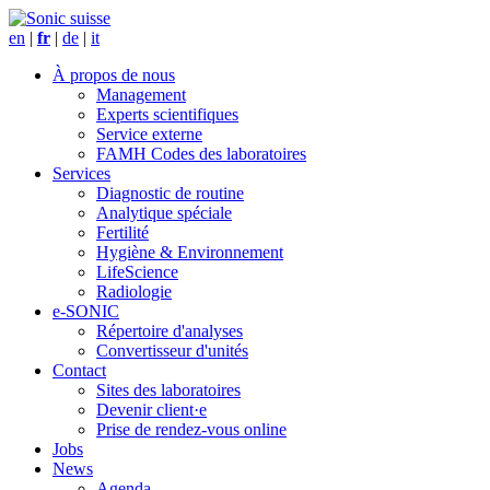
en
|
fr
|
de
|
it
À propos de nous
Management
Experts scientifiques
Service externe
FAMH Codes des laboratoires
Services
Diagnostic de routine
Analytique spéciale
Fertilité
Hygiène & Environnement
LifeScience
Radiologie
e-SONIC
Répertoire d'analyses
Convertisseur d'unités
Contact
Sites des laboratoires
Devenir client·e
Prise de rendez-vous online
Jobs
News
Agenda