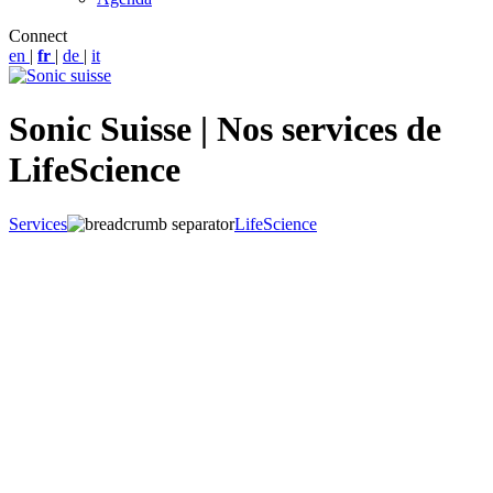
Connect
en
|
fr
|
de
|
it
Sonic Suisse | Nos services de
LifeScience
Services
LifeScience