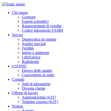
Chi siamo
Gestione
Esperti scientifici
Rappresentanti di vendita
Codice laboratorio FAMH
Servizi
Diagnostica di routine
Analisi speciali
Fertilità
Igiene e ambiente
LifeScience
Radiologia
e-SONIC
Elenco delle analisi
Convertitore di unità
Contatti
Sedi di laboratorio
Diventa cliente
Offerte di lavoro
Apprenticeship (it-IT)
Training courses (it-IT)
Notizie
Agenda