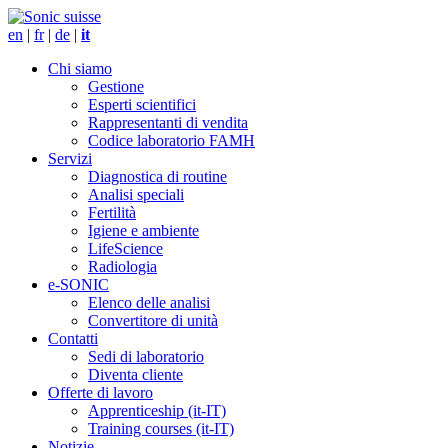
en
|
fr
|
de
|
it
Chi siamo
Gestione
Esperti scientifici
Rappresentanti di vendita
Codice laboratorio FAMH
Servizi
Diagnostica di routine
Analisi speciali
Fertilità
Igiene e ambiente
LifeScience
Radiologia
e-SONIC
Elenco delle analisi
Convertitore di unità
Contatti
Sedi di laboratorio
Diventa cliente
Offerte di lavoro
Apprenticeship (it-IT)
Training courses (it-IT)
Notizie